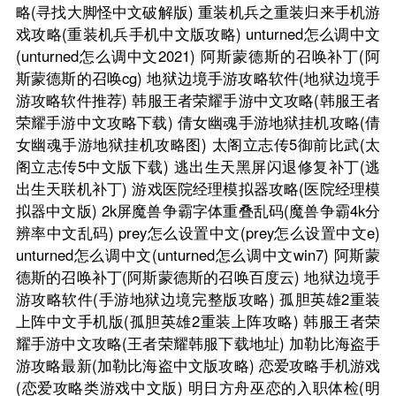
略(寻找大脚怪中文破解版)
重装机兵之重装归来手机游
戏攻略(重装机兵手机中文版攻略)
unturned怎么调中文
(unturned怎么调中文2021)
阿斯蒙德斯的召唤补丁(阿
斯蒙德斯的召唤cg)
地狱边境手游攻略软件(地狱边境手
游攻略软件推荐)
韩服王者荣耀手游中文攻略(韩服王者
荣耀手游中文攻略下载)
倩女幽魂手游地狱挂机攻略(倩
女幽魂手游地狱挂机攻略图)
太阁立志传5御前比武(太
阁立志传5中文版下载)
逃出生天黑屏闪退修复补丁(逃
出生天联机补丁)
游戏医院经理模拟器攻略(医院经理模
拟器中文版)
2k屏魔兽争霸字体重叠乱码(魔兽争霸4k分
辨率中文乱码)
prey怎么设置中文(prey怎么设置中文e)
unturned怎么调中文(unturned怎么调中文win7)
阿斯蒙
德斯的召唤补丁(阿斯蒙德斯的召唤百度云)
地狱边境手
游攻略软件(手游地狱边境完整版攻略)
孤胆英雄2重装
上阵中文手机版(孤胆英雄2重装上阵攻略)
韩服王者荣
耀手游中文攻略(王者荣耀韩服下载地址)
加勒比海盗手
游攻略最新(加勒比海盗中文版攻略)
恋爱攻略手机游戏
(恋爱攻略类游戏中文版)
明日方舟巫恋的入职体检(明