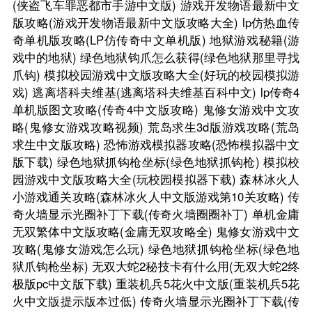
(侠盗飞车罪恶都市手游中文版)
游戏开发物语最新中文
版攻略(游戏开发物语最新中文版攻略大全)
lp仿热血传
奇单机版攻略(LP仿传奇中文单机版)
地狱游戏秘籍(游
戏中的地狱)
绿色地狱钩爪怎么获得(绿色地狱那里寻找
爪钩)
模拟校园游戏中文版攻略大全(好玩的校园模拟游
戏)
逃离塔科夫维基(逃离塔科夫维基百科中文)
lp传奇4
单机版图文攻略(传奇4中文版攻略)
鬼修女游戏中文攻
略(鬼修女游戏攻略视频)
荒岛求生3d版游戏攻略(荒岛
求生中文版攻略)
恐怖游戏模拟器攻略(恐怖模拟器中文
版下载)
绿色地狱抓钩枪坐标(绿色地狱抓钩枪)
模拟校
园游戏中文版攻略大全(玩校园模拟器下载)
森林冰火人
小游戏通关攻略(森林冰火人中文版游戏第10关攻略)
传
奇火墙显示光圈补丁下载(传奇火墙圈圈补丁)
单机金庸
无双繁体中文版攻略(金庸无双攻略全)
鬼修女游戏中文
攻略(鬼修女游戏怎么玩)
绿色地狱抓钩枪坐标(绿色地
狱爪钩枪坐标)
无双大蛇2秘技卡有什么用(无双大蛇2终
极版pc中文版下载)
重装机兵5花火中文版(重装机兵5花
火中文版提示版本过低)
传奇火墙显示光圈补丁下载(传