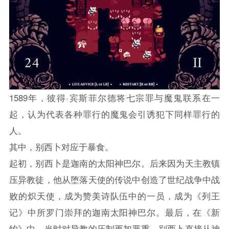
1589年，彼得·宾斯菲尔德将七宗罪与魔鬼联系在一
起，认为代表各种罪行的魔鬼会引诱犯下同样罪行的
人。
其中，别西卜对应于暴食。
起初，别西卜是迦南的太阳神巴尔。后来因为天主教镇
压异教徒，他从堕落天使的传说中创造了世纪战争中战
败的炽天使，成为赞美诗队伍中的一员，成为《列王
记》中所罗门崇拜的迦南太阳神巴尔。最后，在《新
约》中，当时对异教的压制更加严重，别西卜直接从神