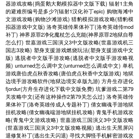
器游戏攻略(捣蛋鹅大鹅模拟器中文版下载)
辐射1主角
的避难所编号是多少?(辐射1汉化补丁epic)
购物海滩中
文游戏攻略(购物沙滩游戏)
猎豹模拟游戏攻略(猎豹模
拟器游戏中文版)
洛奇英雄传果体补丁(洛奇英雄传mod
补丁)
神界原罪2净化魔杖怎么充能(神界原罪2地狱自尊
怎么打)
世嘉游戏三国演义3中文版攻略(世嘉游戏机三
国志3攻略)
塑身支援游戏燃烧玩法(塑身支援游戏中文
版)
逃脱者中文版手游攻略(逃脱者中文版手游攻略视
频)
unturned怎么调中文(unturned怎么调成中文)
单机
游戏唐伯虎点秋香攻略(唐伯虎点秋香中文版游戏)
地狱
边境手游攻略软件(地狱边境安卓版九游)
方舟生存进化
fjordur(方舟生存进化下载中文版免费)
坑爹游戏二第79
关攻略中文(还有这种操作2第79关怎么过)
洛奇英雄传
果体补丁(洛奇英雄传成人专题补丁)
倩女幽魂手游地狱
挂机攻略(倩女幽魂端游地狱挂机攻略)
青鬼手机游戏攻
略(青鬼中文游戏攻略)
世嘉游戏三国演义3中文版攻略
(世嘉游戏三国演义3中文版攻略视频)
逃出生天黑屏闪
退修复补丁(逃出生天闪退)
寻找大脚怪手机解密游戏攻