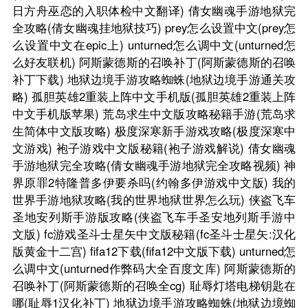
日方舟巫恋的入职体检中文翻译)
倩女幽魂手游地狱完
全攻略(倩女幽魂挂地狱技巧)
prey怎么设置中文(prey怎
么设置中文在epic上)
unturned怎么调中文(unturned怎
么好友联机)
阿斯蒙德斯的召唤补丁(阿斯蒙德斯的召唤
补丁下载)
地狱边境手游攻略蜘蛛(地狱边境手游通关攻
略)
孤胆英雄2重装上阵中文手机版(孤胆英雄2重装上阵
中文手机版苹果)
荒岛求生中文版攻略秘籍手游(荒岛求
生简体中文版攻略)
极度深寒新手游戏攻略(极度深寒中
文游戏)
袍子游戏中文版秘籍(袍子游戏解说)
倩女幽魂
手游地狱完全攻略(倩女幽魂手游地狱完全攻略视频)
神
界原罪2特隆普多伊要杀吗(约翰多伊游戏中文版)
我的
世界手游地狱攻略(我的世界地狱世界怎么玩)
侠盗飞车
圣地安列斯手游版攻略(侠盗飞车手圣安地列斯手游中
文版)
fc游戏圣斗士星矢中文版秘籍(fc圣斗士星矢:汉化
版黄金十二宫)
fifa12下载(fifa12中文版下载)
unturned怎
么调中文(unturned作弊码大全百度文库)
阿斯蒙德斯的
召唤补丁(阿斯蒙德斯的召唤全cg)
耻辱灯塔电梯钥匙在
哪(耻辱1汉化补丁)
地狱边境手游攻略蜘蛛(地狱边境蜘