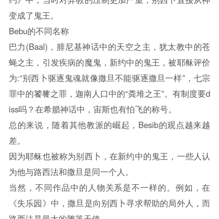
变成了鬼王。
Bebu的不同名称
巴力(Baal)，腓尼基神话中的天空之主，犹太教中的苍
蝇之主，引发疾病的魔鬼，新约中的鬼王，被耶稣评价
为:“别西卜驱逐鬼魂就像撒旦不能驱逐撒旦一样”，七宗
罪中的饕餮之罪，迦南人口中的“粪堆之王”。有制度要d
iss吗？在希腊神话中，宙斯也有怕飞的称号。
总的来说，随着其他教派的崛起，Besib的观点越来越
差。
因为耶稣也被称为别西卜，在新约中的鬼王，一些人认
为他与路西法和撒旦是同一个人。
当然，不同作品中的人物关系是不一样的。例如，在
《失乐园》中，撒旦是向别西卜寻求帮助的局外人，而
路西法是最大的堕落天使。