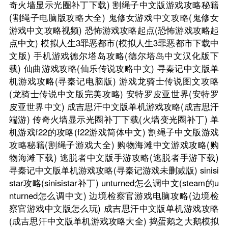
奇火墙显示光圈补丁下载)
割绳子中文版游戏攻略秘籍
(割绳子电脑版攻略大全)
鬼修女游戏中文攻略(鬼修女
游戏中文攻略视频)
恐怖游戏攻略起点(恐怖游戏攻略起
点中文)
模拟人生3罪恶都市(模拟人生3罪恶都市下载中
文版)
手机游戏德尔塔岛攻略(德尔塔岛中文汉化版下
载)
仙曲游戏攻略(仙乐传说攻略中文)
寻秦记中文版单
机游戏攻略(寻秦记电脑版)
游戏龙骑士传说图文攻略
(龙骑士传说中文版完美攻略)
安特罗皮亚世界(安特罗
皮亚世界中文)
成吉思汗中文版单机游戏攻略(成吉思汗
端游)
传奇火墙显示光圈补丁下载(火墙变光圈补丁)
单
机游戏f22的攻略(f22游戏简体中文)
割绳子中文版游戏
攻略秘籍(割绳子游戏大全)
购物海滩中文游戏攻略(购
物海滩下载)
逃脱者中文版手游攻略(逃脱者手游下载)
寻秦记中文版单机游戏攻略(寻秦记游戏未删减版)
sinisi
star攻略(sinisistar补丁)
unturned怎么调中文(steam的u
nturned怎么调中文)
边境检察官游戏电脑攻略(边境检
察官游戏中文版怎么玩)
成吉思汗中文版单机游戏攻略
(成吉思汗中文版单机游戏攻略大全)
捣蛋鹅之大鹅模拟