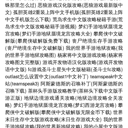
蛛那里怎么过)
恶狼游戏汉化版攻略(恶狼游戏最新版中
文)
孤胆英雄2重装上阵中文手机版(孤胆英雄2重装上阵
中文手机版怎么下载)
荒岛求生中文版攻略秘籍手游(荒
岛求生中文版攻略秘籍手游视频)
梦幻手游地狱蜃境龙
宫攻略(梦幻手游地狱蜃境龙宫攻略大全)
攀爬侠中文破
解版(攀爬侠破解版免费下载)
丧尸绝境生存手游攻略
(丧尸绝境生存中文破解版)
我的世界手游地狱攻略(我
的世界手游地狱攻略图)
杨家将中文版游戏攻略(杨家将
攻略图文完整版)
游戏开发物语汉化版攻略(游戏开发物
语中文版)
fc游戏圣斗士星矢中文版秘籍(圣斗士fc攻略)
outlast怎么设置中文(outlast1中文补丁)
teamspeak中文
站(teamspeak3)
阿斯蒙德斯的召唤补丁(阿斯蒙德斯的
召唤下载)
茶杯头手游版攻略教学(茶杯头下载中文版手
游正版)
地狱边境游戏通关攻略(地狱边境攻略全关攻
略)
梦幻手游地狱蜃境龙宫攻略(梦幻西游龙宫攻略)
攀
爬侠中文破解版(攀爬侠中文破解版无限金币下载)
世界
末日生存中文版游戏攻略(末日生存游戏大全)
我的世界
手游地狱攻略(我的世界新地狱攻略)
我的小屋中文版游