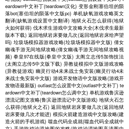
eardown中文补丁(teardown汉化)
变形金刚塞伯坦的陨
落bot(塞伯坦的陨落中文版pc)
单机缺氧游戏攻略英文
翻译(缺氧游戏设置中文翻译)
地狱火石怎么获得(地狱
火如何获得)
伐木求生游戏中文攻略大全(木伐求生最新
版本下载)
返回地狱岩床要做几次(返回地狱岩床给声望
吗)
垃圾场模拟器游戏攻略(垃圾场模拟器中文版)
倩女
幽魂手游无间地狱攻略(倩女幽魂手游无间地狱攻略视
频)
拳皇97在线版(拳皇中文版)
太阁立志传5加饰技法
(太阁立志传5中文版下载)
异教徒模拟中文版游戏攻略
(异教徒游戏)
幽灵行动4未来战士免安装(幽灵行动4未
来战士免安装中文版)
游戏开发物语中文版攻略(游戏开
发物语最新版)
outlast怎么设置中文(outlast中文补丁)
te
ardown中文补丁(teardown怎么调中文)
单机游戏鲁滨逊
漂流记图文攻略(鲁滨逊漂流记中文版游戏)
地狱火石怎
么获得(地狱火之石)
返回地狱岩床要做几次(返回地狱
岩床要做几次才能进)
模拟火箭建造游戏中文版攻略(建
造火箭的手机游戏)
噬血代码全成就(噬血代码全成就中
文)
手游吃鸡沙漠地图的攻略(吃鸡沙漠地图高清图中