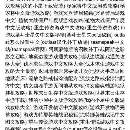
戏攻略(我的小屋下载安装)
杨家将中文版游戏攻略(杨
家将中文版游戏攻略)
游戏冥界警局秘籍(冥界警局游戏
中文)
植物大战僵尸年度版游戏攻略(植物大战僵尸年度
中文版攻略)
重生传说游戏中文攻略(重生传说游戏)
fc
游戏圣斗士星矢中文版秘籍(圣斗士星矢pc版秘籍)
outla
st怎么设置中文(outlast汉化补丁放哪)
teamspeak中文
站(teamspeak官网)
阿斯蒙德斯的召唤补丁(哉阿斯之影
影之召唤)
地狱边境游戏通关攻略(地狱边境游戏通关攻
略大全)
伐木求生游戏中文攻略大全(伐木求生游戏中文
攻略大全最新)
返回地狱岩床要做几次(地狱火半岛返回
地狱岩床)
流放之路戒指涂油配方(流放之路戒指涂油配
方中文)
倩女幽魂手游无间地狱攻略(倩女幽魂端游地狱
挂机攻略)
世界末日生存中文版游戏攻略(世界末日生存
手游下载)
我的小屋中文版游戏攻略(我的小屋中文版游
戏攻略大全)
游戏开发物语中文版攻略(游戏开发物语完
整攻略)
游戏尤特那英雄战记秘籍(尤特娜英雄战记中文
图文攻略)
重生传说游戏中文攻略(重生传说游戏中文攻
略视频)
outlast怎么设置中文(outlast怎么设置中文ps4)
t