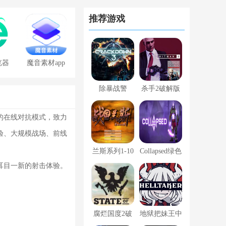
推荐游戏
览器
魔音素材app
免费版
除暴战警
杀手2破解版
3(Crackdown
下载 中文版
的在线对抗模式，致力
3) 破解版 中
验、大规模战场、前线
文版
兰斯系列1-10
Collapsed绿色
耳目一新的射击体验。
合集汉化免安
下载 破解版
装版下载 含
修改器 百度
腐烂国度2破
地狱把妹王中
云+天翼云资