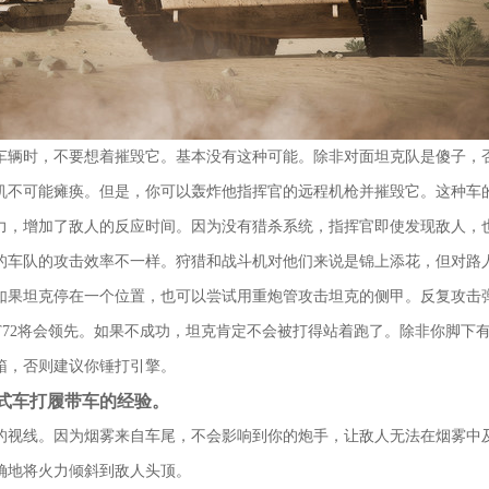
车辆时，不要想着摧毁它。基本没有这种可能。除非对面坦克队是傻子，
机不可能瘫痪。但是，你可以轰炸他指挥官的远程机枪并摧毁它。这种车
力，增加了敌人的反应时间。因为没有猎杀系统，指挥官即使发现敌人，
的车队的攻击效率不一样。狩猎和战斗机对他们来说是锦上添花，但对路
如果坦克停在一个位置，也可以尝试用重炮管攻击坦克的侧甲。反复攻击
T72将会领先。如果不成功，坦克肯定不会被打得站着跑了。除非你脚下
箱，否则建议你锤打引擎。
式车打履带车的经验。
的视线。因为烟雾来自车尾，不会影响到你的炮手，让敌人无法在烟雾中
确地将火力倾斜到敌人头顶。