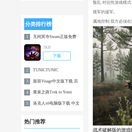
版下载
的安魂曲电脑
叛乱:对抗性游戏模
v1.1.10 破解
版 中文版
规军的援军。
版
属地控制:双方必须
分类排行榜
无间冥寺Steam正版免费
1
下载 百度网盘资源 破解
3KB
版
下载
TUNICTUNIC
2
面容Visage中文版下载 百
3
度云资源分享 Steam破解
黄泉之路Trek to Yomi
4
版
洛克人x6电脑版下载 中文
5
版
热门推荐
战术破解版的游戏