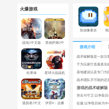
火爆游戏
加油像素史
视
莱姆下载最
战地1中文版
英雄萨姆2中
新版
游戏介绍
下载 破解版
文版 完整破
战术破解版是一款注
解版
于为玩家打造最真实
基地建设以及专门为
松果体
星球大战战机
战术团队尽可能的还
中队简体中文
游戏的战术破解版
版下载 百度
突击与守卫:以争取
云资源 Steam
逃脱者2中文
伊苏8：达娜
征服:以争取目标为
破解版