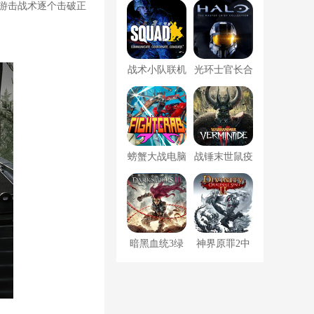
解版下载 含
文版下载 附
游击战术逐个击破正
源
联机补丁 巨
汉化补丁 破
霸版
解版
战术小队联机
光环士官长合
中文版下载
集官中破解版
附汉化补丁
下载 更新至
破解版
光环3 免安装
螃蟹大战电脑
战锤末世鼠疫
绿色版
版下载 中文
2全DLC豪华
破解版
版下载 附完
美存储 破解
暗黑血统3绿
神界原罪2中
版
色破解版 汉
文破解版下载
化版
附全DLC 终
极版