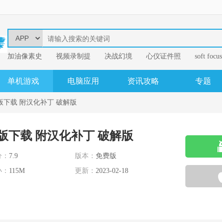
加油像素史
视频录制提
决战幻境
心仪证件照
soft focus
幂果音频格
单机游戏
电脑应用
资讯攻略
专题
版下载 附汉化补丁 破解版
版下载 附汉化补丁 破解版
分：
7.9
版本：
免费版
小：
115M
更新：
2023-02-18