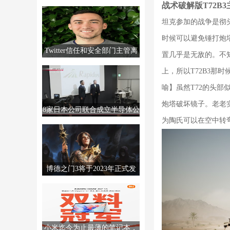
战术破解版T72B
MTTS80，售价2999元。
坦克参加的战争是彻
时候可以避免锤打炮塔
Twitter信任和安全部门主管离
置几乎是无敌的。不
职，销售经理撤回辞呈
上，所以T72B3
喻】虽然T72的头
炮塔破坏镜子。老老
8家日本公司联合成立半导体公
为陶氏可以在空中转
司Rapidus，制造高级芯片。
博德之门3将于2023年正式发
售。更多信息将于12月发布。
小米迄今为止最薄的笔记本，