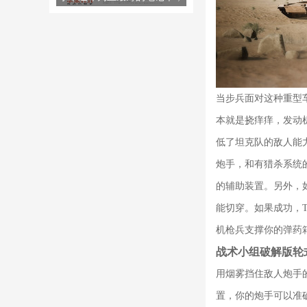
双十一就卖出去了！JD.COM销
售额排名第一。
当步兵面对这种重型
本就是挠痒痒，发动
低了坦克队的敌人能
炮手，和有猎杀系统
的辅助装置。另外，
能切穿。如果成功，
机枪兵支撑你的弹药
战术小组破解版轮
用烟雾挡住敌人炮手
置，你的炮手可以准