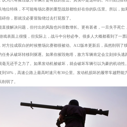
，认为只有摧毁敌方车辆才是有效的攻击。其实不是这样的。A11强烈推
兵地位特殊，不可能每场比赛的重型战鼓都恰好在你的队伍里。所以，如
阻碍你，那就没必要冒险绕过去打屁股了。
能直接解决问题，但付出的风险也叫倍数增长。更有甚者，一旦失手死亡
d的游戏表面上很慢，但实际上，战斗中分秒必争。很多人大概都看到了一
，对方拉成双白的时候整场比赛都很被动。A12版本更新后，虽然削弱了
的任务从破坏转移到驱逐。如果你摧毁炮塔，敌方车辆肯定会立刻掉头逃
就毫无还手之力了。如果发动机被破坏，就会破坏车辆引以为豪的机动性。
复到50%，高速公路上最高时速只有30公里。发动机损坏的履带车越野能
兵削弱了。