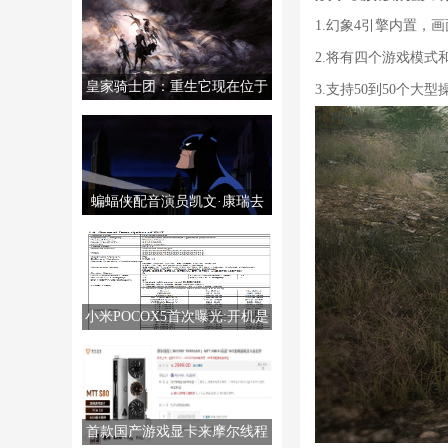
1.幻象4引擎内置，
2.将有四个游戏模式
皇家骑士团：重生它现在位于
3.支持50到50个大型
PS5/PS4/PC/NS上。
蝙蝠侠配音演员凯文·康瑞去
世，享年66岁。
小米POCOX5首次曝光:开机是
MIUI14
首款国产游戏显卡来摩尔线程