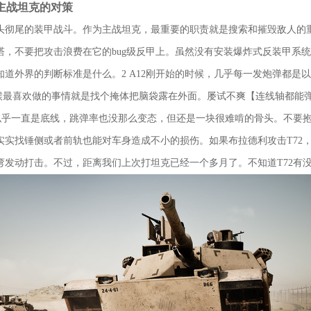
3主战坦克的对策
头彻尾的装甲战斗。作为主战坦克，最重要的职责就是搜索和摧毁敌人的重型
，不要把攻击浪费在它的bug级反甲上。虽然没有安装爆炸式反装甲系统
知道外界的判断标准是什么。2 A12刚开始的时候，几乎每一发炮弹都是
那时候最喜欢做的事情就是找个掩体把脑袋露在外面。屡试不爽【连线轴都能
部似乎一直是底线，跳弹率也没那么变态，但还是一块很难啃的骨头。不要
实实找锤侧或者前轨也能对车身造成不小的损伤。如果布拉德利攻击T72
弯发动打击。不过，距离我们上次打坦克已经一个多月了。不知道T72有