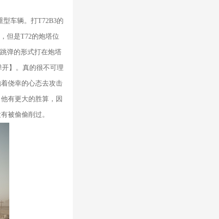
车辆。打T72B3的
，但是T72的炮塔位
以跳弹的形式打在炮塔
弹开】。真的很不可理
抱着侥幸的心态去攻击
，他有更大的胜算，因
没有被偷偷削过。