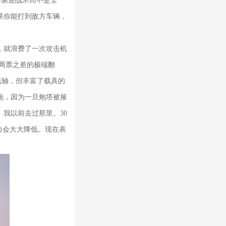
荐驱逐战术而不是全
果你能打到敌方车辆，
，就浪费了一次攻击机
票两票之差的极端翻
线轴，但丰富了载具的
跑，因为一旦炮塔被摧
我以前去过那里。30
力会大大降低。现在表