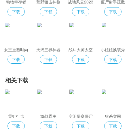
动物幸存者
荒野狙击神枪
战地风云2023
僵尸射手疏散
手
下载
下载
下载
下载
女王重塑时尚
天鸿三界神器
战斗大师太空
小姐姐换装秀
跑
沙盒
下载
下载
下载
下载
相关下载
霓虹打击
激战霸主
空闲堡垒僵尸
猎杀突围
生存
下载
下载
下载
下载