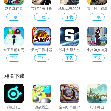
动物幸存者
荒野狙击神枪
战地风云2023
僵尸射手疏散
手
下载
下载
下载
下载
女王重塑时尚
天鸿三界神器
战斗大师太空
小姐姐换装秀
跑
沙盒
下载
下载
下载
下载
相关下载
霓虹打击
激战霸主
空闲堡垒僵尸
猎杀突围