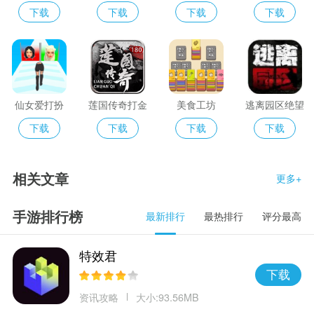
生存
下载
下载
下载
下载
仙女爱打扮
莲国传奇打金
美食工坊
逃离园区绝望
求生之旅
下载
下载
下载
下载
相关文章
更多+
手游排行榜
最新排行
最热排行
评分最高
特效君
下载
资讯攻略
大小:93.56MB