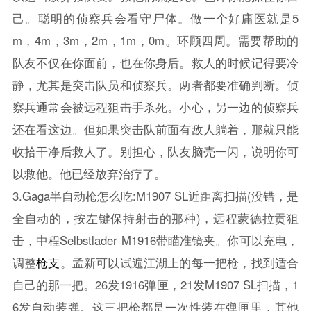
己。聪明的侦察兵会看守尸体。做一个好庸医就是5
m，4m，3m，2m，1m，0m。环顾四周。需要帮助的
队友不仅在你面前，也在你身后。救人的时候记得要冷
静，尤其是突击队员和侦察兵。两者都要准确判断。侦
察兵通常会被远程狙击手杀死。小心，另一边的侦察兵
还在看这边。但如果突击队前面有敌人躺着，那就只能
收拾干净后救人了。别担心，队友脑壳一闪，说明你可
以救他。他已经放弃治疗了。
3.Gaga半自动枪怎么吃:M1907 SL近距离扫描(没错，是
全自动的，按左键保持射击的那种)，远程蒙德拉贡狙
击，中程Selbstlader M1916带瞄准镜夹。你可以充电，
调整
枪支
。孟新可以试遍江湖上的每一把枪，找到适合
自己的那一把。26发1916弹匣，21发M1907 SL扫描，1
6发自动装弹。这三把枪都是一次性装在弹匣里，其他