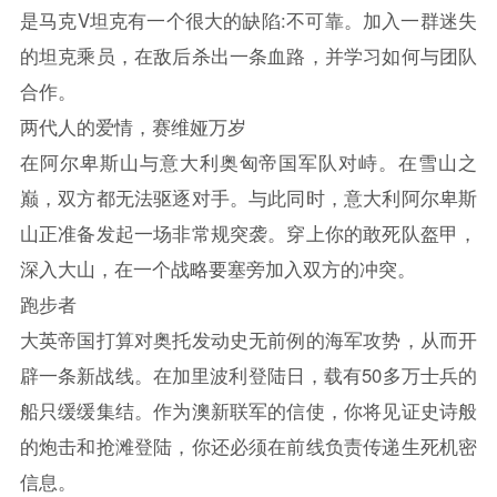
是马克V坦克有一个很大的缺陷:不可靠。加入一群迷失
的坦克乘员，在敌后杀出一条血路，并学习如何与团队
合作。
两代人的爱情，赛维娅万岁
在阿尔卑斯山与意大利奥匈帝国军队对峙。在雪山之
巅，双方都无法驱逐对手。与此同时，意大利阿尔卑斯
山正准备发起一场非常规突袭。穿上你的敢死队盔甲，
深入大山，在一个战略要塞旁加入双方的冲突。
跑步者
大英帝国打算对奥托发动史无前例的海军攻势，从而开
辟一条新战线。在加里波利登陆日，载有50多万士兵的
船只缓缓集结。作为澳新联军的信使，你将见证史诗般
的炮击和抢滩登陆，你还必须在前线负责传递生死机密
信息。