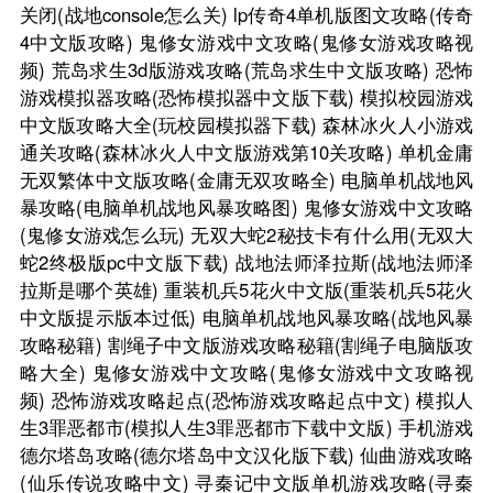
关闭(战地console怎么关)
lp传奇4单机版图文攻略(传奇
4中文版攻略)
鬼修女游戏中文攻略(鬼修女游戏攻略视
频)
荒岛求生3d版游戏攻略(荒岛求生中文版攻略)
恐怖
游戏模拟器攻略(恐怖模拟器中文版下载)
模拟校园游戏
中文版攻略大全(玩校园模拟器下载)
森林冰火人小游戏
通关攻略(森林冰火人中文版游戏第10关攻略)
单机金庸
无双繁体中文版攻略(金庸无双攻略全)
电脑单机战地风
暴攻略(电脑单机战地风暴攻略图)
鬼修女游戏中文攻略
(鬼修女游戏怎么玩)
无双大蛇2秘技卡有什么用(无双大
蛇2终极版pc中文版下载)
战地法师泽拉斯(战地法师泽
拉斯是哪个英雄)
重装机兵5花火中文版(重装机兵5花火
中文版提示版本过低)
电脑单机战地风暴攻略(战地风暴
攻略秘籍)
割绳子中文版游戏攻略秘籍(割绳子电脑版攻
略大全)
鬼修女游戏中文攻略(鬼修女游戏中文攻略视
频)
恐怖游戏攻略起点(恐怖游戏攻略起点中文)
模拟人
生3罪恶都市(模拟人生3罪恶都市下载中文版)
手机游戏
德尔塔岛攻略(德尔塔岛中文汉化版下载)
仙曲游戏攻略
(仙乐传说攻略中文)
寻秦记中文版单机游戏攻略(寻秦