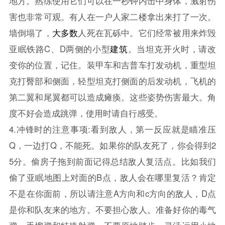
地方。熟练使用它们可以在一秒钟内击中身体，溅射伤
害也非常可观。有人在一户人家二楼拿出来打了一次。
墙倒塌了，
大多数
人死在瓦砾中。它们经常被用来炸毁
亚眠铁路C、D两侧的小型
建筑
。当坦克开火时，请改
变你的位置，记住。装甲车和吉普车打发动机，重型坦
克打臀部和侧面，轻型坦克打侧面的后发动机，飞机的
第二翼和尾翼都可以造成瘫痪。这些姿势伤害最大。角
度不好会造成跳弹，使用时请自行感受。
4.冲锋时的注意事项:看到敌人，第一反应就是瞄准压
Q，一边打Q，不能死。如果你的队友死了，你会得到2
5分。偷房子拖到前面记得总结敌人复活点。比如我们
偷了亚眠地图上对面的B点，敌人会在哪里复活？肯定
不是在你面前，所以请注意A方向和c方向的敌人，D点
是你和队友来的地方。不要担心敌人。准备好你的毒气