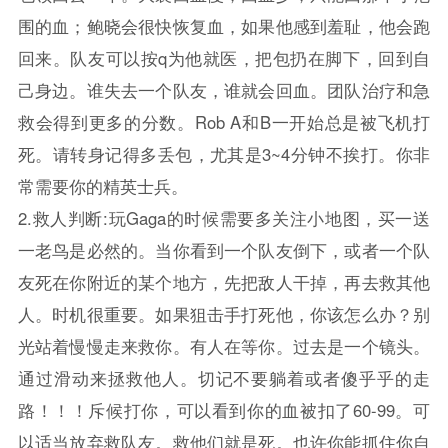
围的血；鲍晓会很快恢复血，如果他感到羞耻，他会跑
回来。队友可以按q为他就医，把包扔在脚下，回到自
己身边。谁失去一个队友，谁就会回血。团队治疗和急
救会得到更多的分数。Rob A和B一开始总是被飞机打
死。请转身记得多丢包，尤其是3~4分钟不挨打。你非
常需要你的精英士兵。
2.救人判断:玩Gaga的时候需要多关注小地图，买一送
一老鸟是必然的。当你看到一个队友倒下，或者一个队
友死在你附近的某个地方，先把敌人干掉，再去救其他
人。时机很重要。如果狙击手打死他，你该怎么办？别
光站着慢慢走来救你。有人在等你。过去是一个镜头。
通过滑动来拯救他人。切记不要躺着或者傻乎乎的走
路！！！斥候打你，可以看到你的血被扣了60-99。可
以适当放弃救队友。救他们就是死。也许你能抓住你自