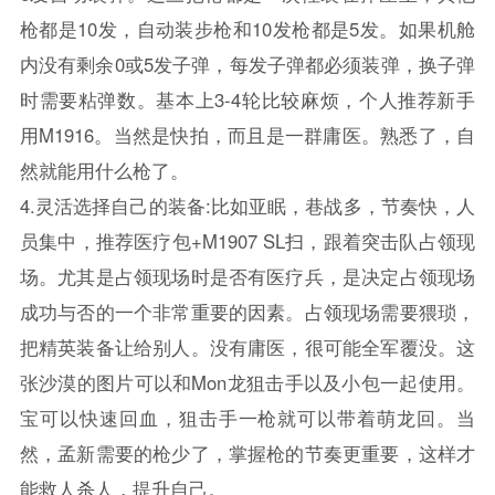
枪都是10发，自动装步枪和10发枪都是5发。如果机舱
内没有剩余0或5发子弹，每发子弹都必须装弹，换子弹
时需要粘弹数。基本上3-4轮比较麻烦，个人推荐新手
用M1916。当然是快拍，而且是一群庸医。熟悉了，自
然就能用什么枪了。
4.灵活选择自己的装备:比如亚眠，巷战多，节奏快，人
员集中，推荐医疗包+M1907 SL扫，跟着突击队占领现
场。尤其是占领现场时是否有医疗兵，是决定占领现场
成功与否的一个非常重要的因素。占领现场需要猥琐，
把精英装备让给别人。没有庸医，很可能全军覆没。这
张沙漠的图片可以和Mon龙狙击手以及小包一起使用。
宝可以快速回血，狙击手一枪就可以带着萌龙回。当
然，孟新需要的枪少了，掌握枪的节奏更重要，这样才
能救人杀人，提升自己。