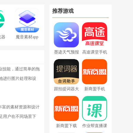
推荐游戏
览器
魔音素材app
免费版
墨迹天气预报
高途课堂手机
2022年免费正
app新版本
业技能，通过简单的拖
版
地进行图片处理和设
跟拍提词器大
新商盟手机
师
app2022
丰富的素材资源和设计
足用户在不同场景下
新商盟下载
作业帮直播课