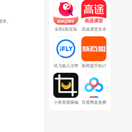
app
手机
需求。
全民k歌安装
高途课堂安卓
正版
手机版
讯飞输入法苹
新商盟手机订
果手机
烟app
小香蕉视频编
百度网盘免费
辑
手机版