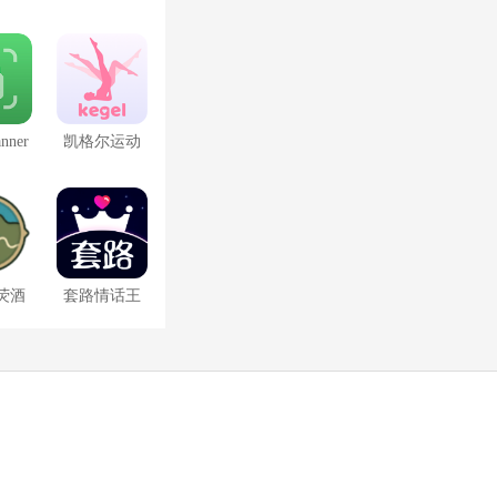
制作
anner
凯格尔运动
文版
最新版
荧酒
套路情话王
图