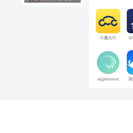
双十一就卖出去了！JD.COM销
售额排名第一。
小魔出行
A
alightmotion
萌
版