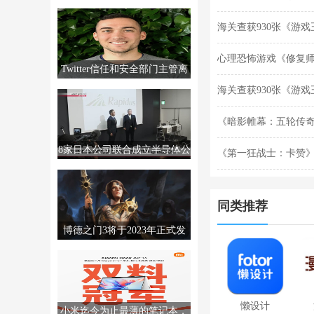
MTTS80，售价2999元。
布新宣传片
海关查获930张《游
心理恐怖游戏《修复师
Twitter信任和安全部门主管离
职，销售经理撤回辞呈
布新宣传片
海关查获930张《游
《暗影帷幕：五轮传
8家日本公司联合成立半导体公
《第一狂战士：卡赞》
司Rapidus，制造高级芯片。
日多平台发售
同类推荐
博德之门3将于2023年正式发
售。更多信息将于12月发布。
懒设计
小米迄今为止最薄的笔记本，