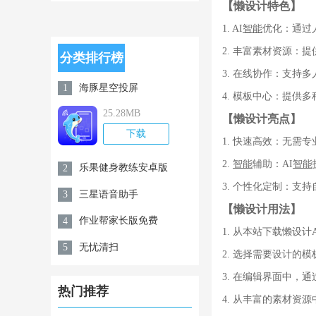
【懒设计特色】
1. AI
智能
优化：通过
2. 丰富素材资源
分类排行榜
3. 在线协作：支持
海豚星空投屏
1
4. 模板中心：提
25.28MB
【懒设计亮点】
下载
1. 快速高效：无需
2.
智能
辅助：AI
智能
乐果健身教练安卓版
2
3. 个性化定制：支
三星语音助手
3
【懒设计用法】
作业帮家长版免费
4
1. 从本站下载懒设计
无忧清扫
5
2. 选择需要设计的
3. 在编辑界面中，
热门推荐
4. 从丰富的素材资