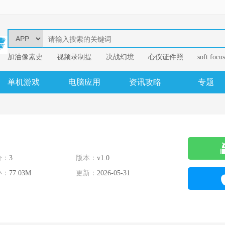
加油像素史
视频录制提
决战幻境
心仪证件照
soft focus
幂果音频格
单机游戏
电脑应用
资讯攻略
专题
分：
3
版本：
v1.0
小：
77.03M
更新：
2026-05-31