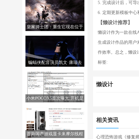
5. 完成设计后，可
6. 定期更新模板中
【懒设计推荐】
皇家骑士团：重生它现在位于
懒设计作为一款在线A
PS5/PS4/PC/NS上。
生成设计作品的用户
作效率。总之，懒设
标签:
蝙蝠侠配音演员凯文·康瑞去
世，享年66岁。
懒设计
小米POCOX5首次曝光:开机是
MIUI14
相关资讯
首款国产游戏显卡来摩尔线程
心理恐怖游戏《修复师