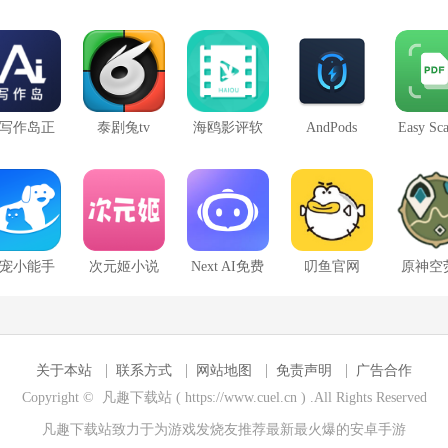
纸软件
机版
件照
I写作岛正
泰剧兔tv
海鸥影评软
AndPods
Easy Sc
版
件
专业中
宠小能手
次元姬小说
Next AI免费
叨鱼官网
原神空
app
app免费版
版
馆地
关于本站
联系方式
网站地图
免责声明
广告合作
Copyright © 凡趣下载站 ( https://www.cuel.cn ) .All Rights Reserved
凡趣下载站致力于为游戏发烧友推荐最新最火爆的
安卓手游