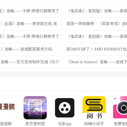
人：荒野》攻略——登顶
戏王》攻略——卡牌 牌佬们都馋哭了
《鬼武者2：复刻版》攻略——新视
：起源》攻略——将登陆主机 发
英国一周销量榜：《双影奇境》攻
人：荒野》攻略——登顶
戏王》攻略——卡牌 牌佬们都馋哭了
《鬼武者2：复刻版》攻略——新视
奇》攻略——游戏配置要求介绍
跟5060Ti拼了！AMD RX9060XT
攻略——官方宣布制作完成 3月27
《Dead in Antares》攻略——
漫漫睇
星空透明壁
光影app
纸糊小说手
免费智