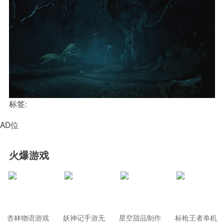
标签:
AD位
火爆游戏
杏林物语游戏
妖神记手游无
星空甜品制作
标枪王者单机