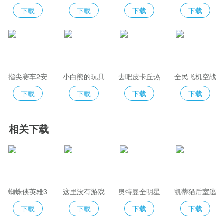
限元宝
版
下载
下载
下载
下载
指尖赛车2安
小白熊的玩具
去吧皮卡丘热
全民飞机空战
卓版
血精灵王正版
下载
下载
下载
下载
相关下载
蜘蛛侠英雄3
这里没有游戏
奥特曼全明星
凯蒂猫后室逃
手机版
编年史
生官方版
下载
下载
下载
下载