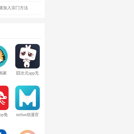
请加入宗门方法
画家
囧次元app无
广告版最新
pp免
mifun动漫官
告
网最新版