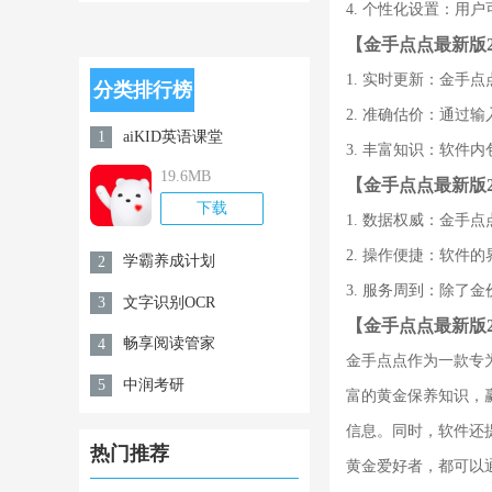
app官方安卓
4. 个性化设置：
【金手点点最新版2
版v1.0.5
1. 实时更新：金手
分类排行榜
2. 准确估价：通
aiKID英语课堂
1
3. 丰富知识：软
19.6MB
【金手点点最新版2
下载
1. 数据权威：金
2. 操作便捷：软
学霸养成计划
2
3. 服务周到：除
文字识别OCR
3
【金手点点最新版2
畅享阅读管家
4
金手点点作为一款专
中润考研
5
富的黄金保养知识，
信息。同时，软件还
热门推荐
黄金爱好者，都可以