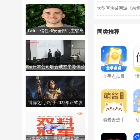
MTTS80，售价2999元。
挑战
大型区块链网游《余
2亿美元
Twitter信任和安全部门主管离
同类推荐
职，销售经理撤回辞呈
8家日本公司联合成立半导体公
司Rapidus，制造高级芯片。
金手点点最
满
新版2024
博德之门3将于2023年正式发
售。更多信息将于12月发布。
萌酱酱选手
动
机版
小米迄今为止最薄的笔记本，