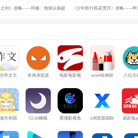
烬之剑》攻略——停服：地块认捐超
《少年歌行风花雪月》攻略——申
分作文大
米侠浏览器
电影兔影视
artset绘画软
八位元
全
软件
件
漫共和国
CLife睡眠
墨瑾影视免
x浏览器国际
追剧兔a
app
广告版
版
广