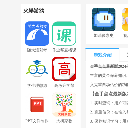
火爆游戏
加油像素史
视
莱姆下载最
随大溜驾考
作业帮直播课
新版
游戏介绍
下载app
金手点点最新版2024
丰富的黄金保养知识
入克重自动估价的功
学生理想源
高考升学帮
【金手点点最新版2
(理想人人通)
1. 实时查询：用
最新版
2. 克重估价：在
PPT文件制作
大树家教
3. 保养知识学习