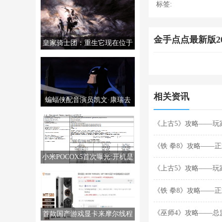
标签:
金手点点最新版20
皇家骑士团：重生它现在位于
PS5/PS4/PC/NS上。
相关资讯
蝙蝠侠配音演员凯文·康瑞去
世，享年66岁。
《上古5》攻略——玩
到新父母
《铁 拳8》攻略——正式
小米POCOX5首次曝光:开机是
秋季DLC角色
《上古5》攻略——玩
MIUI14
到新父母
《铁 拳8》攻略——正式
秋季DLC角色
《巫师4》攻略——总
首款国产游戏显卡来摩尔线程