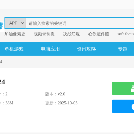
加油像素史
视频录制提
决战幻境
心仪证件照
soft focus
幂果音频格
单机游戏
电脑应用
资讯攻略
专题
4
4
分：
2
版本：
v2.0
小：
38M
更新：
2025-10-03