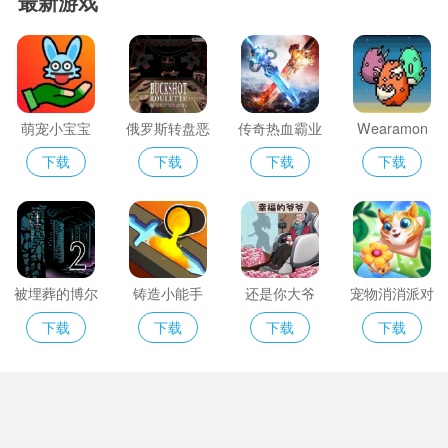
最新游戏
萌宠小宝宝
俄罗斯转盘恶
传奇热血霸业
Wearamon
魔
下载
下载
下载
下载
被埋葬的博尔
铸造小能手
还是你大爷
宠物消消派对
内什2
下载
下载
下载
下载