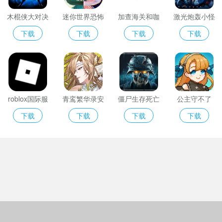
木棍侠大对决
迷你世界恐怖
加查海关和咖
激光炮轰小怪
版ZM
啡2025
2选关版
下载
下载
下载
下载
roblox国际服
青鸾繁华录安
僵尸生存死亡
公主守不了
官网入口
卓版
军团
下载
下载
下载
下载
Copyright © 2018-2022凡趣下载站(https://www.cuel.cn).All Rights