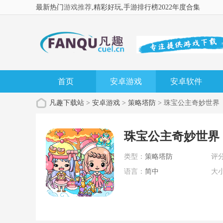
最新热门
游戏推荐
,精彩好玩
,手游排行榜2022年度合集
首页
安卓游戏
安卓软件
凡趣下载站
>
安卓游戏
>
策略塔防
> 珠宝公主奇妙世界
珠宝公主奇妙世界
类型：
策略塔防
评
语言：
简中
大