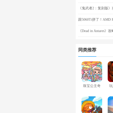
售额排名第一。
人：荒野》攻略——
《鬼武者2：复刻版》
跟5060Ti拼了！AMD 
《Dead in Anta
同类推荐
珠宝公主奇
玩
妙世界
夜