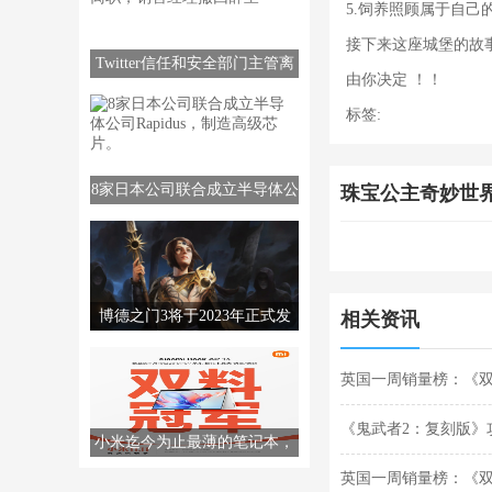
5.饲养照顾属于自
接下来这座城堡的故
Twitter信任和安全部门主管离
由你决定 ！！
职，销售经理撤回辞呈
标签:
8家日本公司联合成立半导体公
珠宝公主奇妙世
司Rapidus，制造高级芯片。
博德之门3将于2023年正式发
相关资讯
售。更多信息将于12月发布。
英国一周销量榜：《
人：荒野》攻略——
《鬼武者2：复刻版》
小米迄今为止最薄的笔记本，
双十一就卖出去了！JD.COM销
英国一周销量榜：《