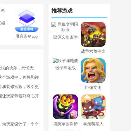
推荐游戏
览器
魔音素材app
巨像文明国际
免费版
服
战争六角中文
版
无限的快乐，无忧无
骰子阵地战
这个游戏中，你将和许
计和装修宫殿，吸引更
巨像文明
能让玩家带着好奇心开
塔防家园保护
暴走萌星人
，为玩家设计了一个个