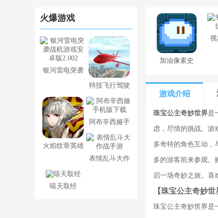
火爆游戏
视
加油像素史
银河雷电突袭
莱姆下载最
特技飞行驾驶
战机游戏安卓
新版
游戏介绍
模拟游戏安卓
版2.002
珠宝公主奇妙世界
是
版v1.0.1
阿布辛西娅手
虑，尽情的挑战。游
机版下载
多奇特的角色互动，
火焰纹章英雄
表情乱斗大作
多的游客前来参观。
国际服
战手游
启一场奇妙之旅。喜
嘻天取经
【珠宝公主奇妙世
珠宝公主奇妙世界是