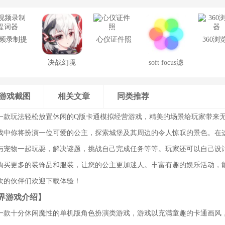
频录制提
心仪证件照
360浏
词器
决战幻境
soft focus滤
镜手机版
游戏截图
相关文章
同类推荐
一款玩法轻松放置休闲的Q版卡通模拟经营游戏，精美的场景给玩家带来
戏中你将扮演一位可爱的公主，探索城堡及其周边的令人惊叹的景色。在
与宠物一起玩耍，解决谜题，挑战自己完成任务等等。玩家还可以自己设
购买更多的装饰品和服装，让您的公主更加迷人。丰富有趣的娱乐活动，
欢的伙伴们欢迎下载体验！
界游戏介绍】
一款十分休闲魔性的单机版角色扮演类游戏，游戏以充满童趣的卡通画风