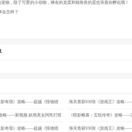
己的宠物，除了可爱的小动物，稀有的龙蛋和独角兽的蛋也等着你孵化哦！
事会怎样？
界
双影奇境》攻略——超越《怪物猎
海关查获930张《游戏王》攻略—
登顶
攻略——新视频 妖艳美女阿邑打怪
《暗影帷幕：五轮传奇》攻略——
双影奇境》攻略——超越《怪物猎
海关查获930张《游戏王》攻略—