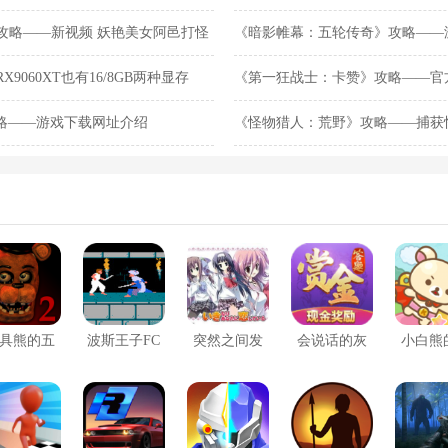
登顶
攻略——新视频 妖艳美女阿邑打怪
《暗影帷幕：五轮传奇》攻略——
RX9060XT也有16/8GB两种显存
《第一狂战士：卡赞》攻略——官方
日多平台发售
res》攻略——游戏下载网址介绍
《怪物猎人：荒野》攻略——捕获
具熊的五
波斯王子FC
突然之间发
会说话的灰
小白熊
后宫2最新
版
现我已恋上
太狼
具
版
你汉化