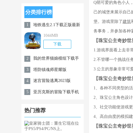
Q萌可爱的角色小人
分类排行榜
己的城堡来展示自己
堡。游戏里除了
建筑
地铁逃生2.1下载正版最新
1
务事务，并参加各种
版v2.2.0
1044MB
【珠宝公主奇妙世
下载
1.游戏界面看上去
我的世界猫娘模组下载手
2
2.不管哪一个挑战
机版
3.公主的形象非常
塔防镇魂师星耀版
3
【珠宝公主奇妙世
迷宫冒险逃离2023版
4
1、各种不同类型的
亚历克斯的冒险下载手机
5
2、珠宝公主角色设
版
3、社交功能使游戏
热门推荐
4、高自由度的模拟
【珠宝公主奇妙世