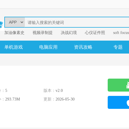
加油像素史
视频录制提
决战幻境
心仪证件照
soft focus
幂果音频格
单机游戏
电脑应用
资讯攻略
专题
分：
5
版本：
v2.0
小：
293.73M
更新：
2026-05-30