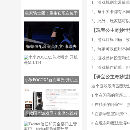
1、游戏规则非常简
2、每个关卡都有不
皇家骑士团：重生它现在位于
PS5/PS4/PC/NS上。
3、此外，玩家还可
【珠宝公主奇妙世
1、游戏目标明确，
蝙蝠侠配音演员凯文·康瑞去
2、玩家可以使用不
世，享年66岁。
3、游戏整体设置和
4、游戏操作简单，
【珠宝公主奇妙世
小米POCOX5首次曝光:开机是
这个游戏没有固定玩
MIUI14
1.坐在闪亮的宝座
2.在精美的卧室里
首款国产游戏显卡来摩尔线程
3.在豪华皇室厨房
MTTS80，售价2999元。
4.在现实和魔法世