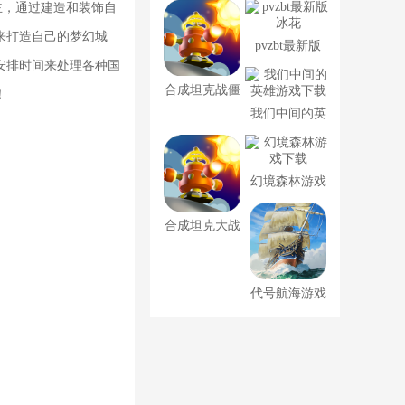
战
主，通过建造和装饰自
来打造自己的梦幻城
pvzbt最新版
安排时间来处理各种国
冰花
合成坦克战僵
！
我们中间的英
尸
雄游戏下载
幻境森林游戏
下载
合成坦克大战
僵尸
代号航海游戏
下载