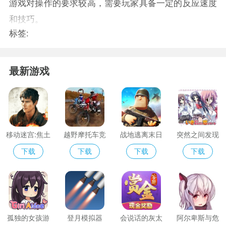
游戏对操作的要求较高，需要玩家具备一定的反应速度
和技巧。
标签:
最新游戏
移动迷宫:焦土
越野摩托车竞
战地逃离末日
突然之间发现
试炼最新版
赛
岛
我已恋上你汉
下载
下载
下载
下载
化
孤独的女孩游
登月模拟器
会说话的灰太
阿尔卑斯与危