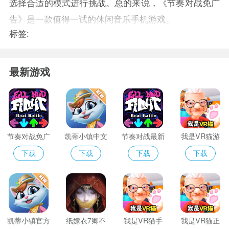
选择合适的模式进行挑战。总的来说，《节奏对战免广
告》是一款值得一试的休闲音乐手机游戏。
标签:
最新游戏
节奏对战免广
凯蒂小镇中文
节奏对战最新
我是VR猫游
告
版
版
戏
下载
下载
下载
下载
凯蒂小镇官方
纸嫁衣7卿不
我是VR猫手
我是VR猫正