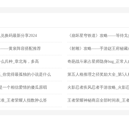
兑换码最新分享2024
《崩坏星穹铁道》攻略——等待戈
略——黄泉阵容搭配推荐
《射雕》攻略——手游赵王府秘藏
么兵种_章北海，多高
奇葩战斗家占星师隐身bug_正常
多久
_你觉得最孤独的小说是什么
第五人格推理之径奖励大全_第5人
结束
是一个相信爱情的傻瓜原唱
火影忍者疾风忍者手游攻略_火影
么获得
准_王者荣耀人指数肿么答
王者荣耀神秘商店全部时间表_王
次会刷新吗,刷新时