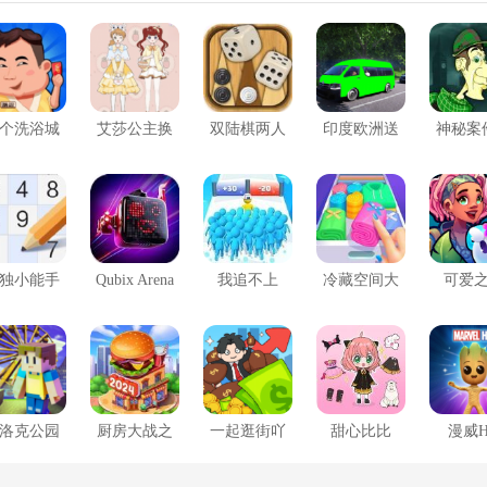
个洗浴城
艾莎公主换
双陆棋两人
印度欧洲送
神秘案
装
货驾驶挑战
理
独小能手
Qubix Arena
我追不上
冷藏空间大
可爱
师
洛克公园
厨房大战之
一起逛街吖
甜心比比
漫威H
烹饪乐趣