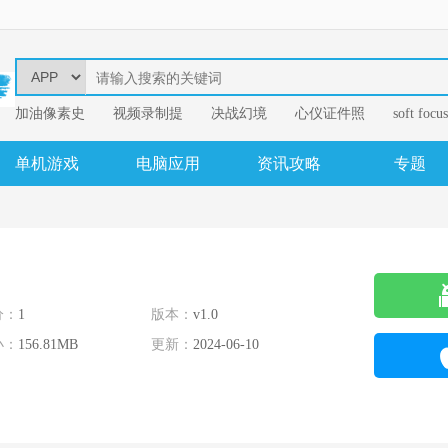
加油像素史
视频录制提
决战幻境
心仪证件照
soft focus
幂果音频格
单机游戏
电脑应用
资讯攻略
专题
分：
1
版本：
v1.0
小：
156.81MB
更新：
2024-06-10