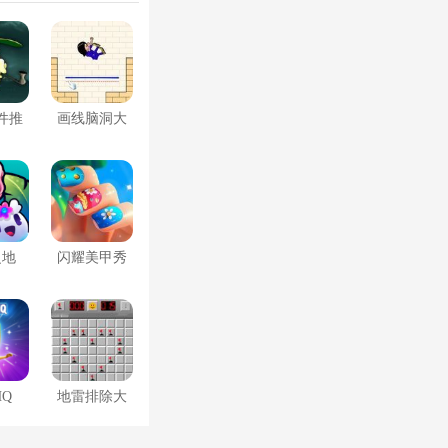
件推
画线脑洞大
王
之地
闪耀美甲秀
场
Q
地雷排除大
挑战