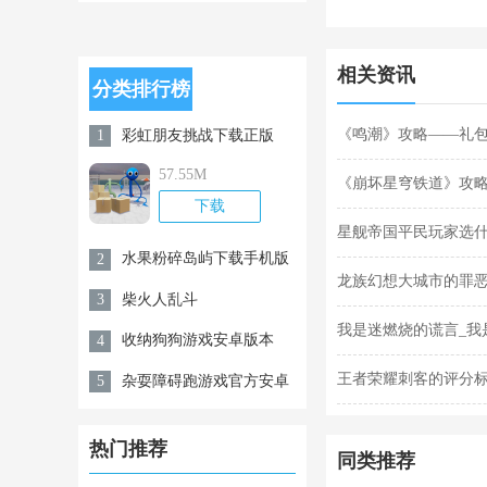
载安卓版
相关资讯
分类排行榜
《鸣潮》攻略——礼包
彩虹朋友挑战下载正版
1
57.55M
《崩坏星穹铁道》攻
下载
星舰帝国平民玩家选什
水果粉碎岛屿下载手机版
2
龙族幻想大城市的罪恶
柴火人乱斗
3
我是迷燃烧的谎言_我
收纳狗狗游戏安卓版本
4
王者荣耀刺客的评分标
杂耍障碍跑游戏官方安卓
5
版v0.1
热门推荐
同类推荐