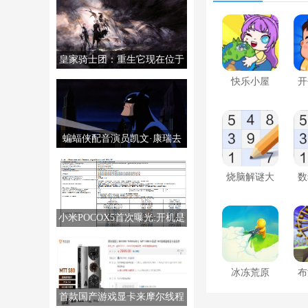
皇家骑士团：重生它现在位于
PS5/PS4/PC/NS上。
快乐小屋
开
蝙蝠侠配音演员凯文·康瑞去
世，享年66岁。
烧脑解谜大
数
挑战
小米POCOX5首次曝光:开机是
MIUI14
冰冻荒原
布
首款国产游戏显卡来摩尔线程