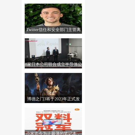
MTTS80，售价2999元。
Twitter信任和安全部门主管离
职，销售经理撤回辞呈
8家日本公司联合成立半导体公
司Rapidus，制造高级芯片。
博德之门3将于2023年正式发
售。更多信息将于12月发布。
小米迄今为止最薄的笔记本，