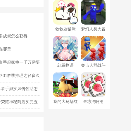
救救这猫咪
梦幻人类大冒
多成就怎么获得
险
在哪里
人白手起家挣一千万需要
幻翼物语
突击人群战斗
格31赛季推理之径多久
忍者手游疾风传佐助怎
我的大马场红
果冻消啊消
者荣耀神秘商店买完五
包版