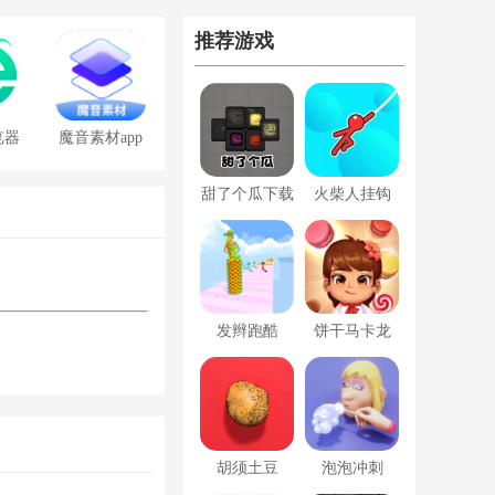
推荐游戏
览器
魔音素材app
免费版
甜了个瓜下载
火柴人挂钩
手机版
发辫跑酷
饼干马卡龙
胡须土豆
泡泡冲刺