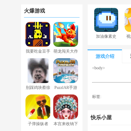
火爆游戏
加油像素史
视
莱姆下载最
我要吃金豆手
萌龙闯关大作
新版
游戏介绍
游
战安卓版
<body>
别踩鸡块蔡徐
PuzzlAR手游
标签:
坤游戏官方安
卓版1.0
快乐小屋
子弹操纵者
本宫来收纳下