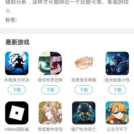
辅助分析，这样才可能得出一个比较可靠、客观的结
果。
标签:
最新游戏
木棍侠大对决
迷你世界恐怖
加查海关和咖
激光炮轰小怪
版ZM
啡2025
2选关版
下载
下载
下载
下载
roblox国际服
青鸾繁华录安
僵尸生存死亡
公主守不了