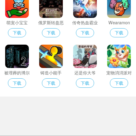
萌宠小宝宝
俄罗斯转盘恶
传奇热血霸业
Wearamon
魔
下载
下载
下载
下载
被埋葬的博尔
铸造小能手
还是你大爷
宠物消消派对
内什2
下载
下载
下载
下载