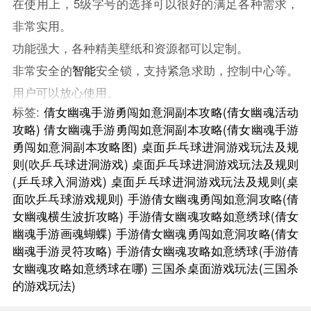
在使用上，5级字号的选择可以很好的满足各种需求，
非常实用。
功能强大，各种精美壁纸和资源都可以定制。
非常安全的
智能
安全锁，支持紧急求助，控制中心等。
用户可以放心使用。
标签:
倩女幽魂手游勇闯如意洞副本攻略(倩女幽魂活动
攻略)
倩女幽魂手游勇闯如意洞副本攻略(倩女幽魂手游
勇闯如意洞副本攻略图)
桌面乒乓球进洞游戏玩法及规
则(吹乒乓球进洞游戏)
桌面乒乓球进洞游戏玩法及规则
(乒乓球入洞游戏)
桌面乒乓球进洞游戏玩法及规则(桌
面吹乒乓球游戏规则)
手游倩女幽魂勇闯如意洞攻略(倩
女幽魂横生波折攻略)
手游倩女幽魂攻略如意绣球(倩女
幽魂手游画魂蝴蝶)
手游倩女幽魂勇闯如意洞攻略(倩女
幽魂手游灵符攻略)
手游倩女幽魂攻略如意绣球(手游倩
女幽魂攻略如意绣球在哪)
三国杀桌面游戏玩法(三国杀
的游戏玩法)