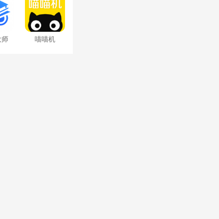
大师
喵喵机