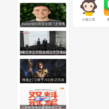
MTTS80，售价2999元。
小猿口算
Twitter信任和安全部门主管离
职，销售经理撤回辞呈
8家日本公司联合成立半导体公
司Rapidus，制造高级芯片。
博德之门3将于2023年正式发
售。更多信息将于12月发布。
小米迄今为止最薄的笔记本，