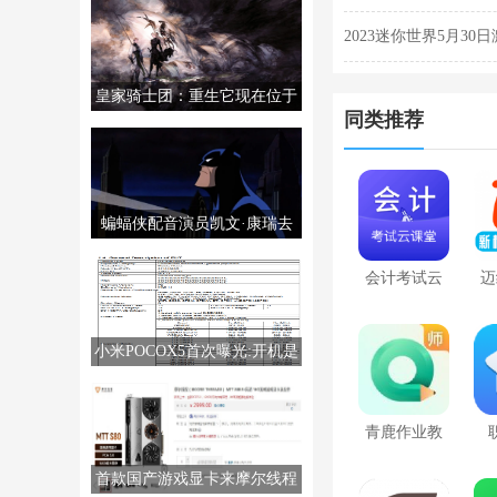
2023迷你世界5月30
皇家骑士团：重生它现在位于
同类推荐
PS5/PS4/PC/NS上。
蝙蝠侠配音演员凯文·康瑞去
世，享年66岁。
会计考试云
迈
课堂快题库
英
小米POCOX5首次曝光:开机是
MIUI14
青鹿作业教
师端
首款国产游戏显卡来摩尔线程