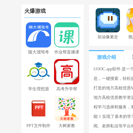
火爆游戏
加油像素史
视
莱姆下载最
随大溜驾考
作业帮直播课
新版
游戏介绍
下载app
UOOC app软件:
息，一键搜索，轻松提升
打造的地方高校优质
学生理想源
高考升学帮
地方高校优质教学资
(理想人人通)
程学习选择和服务，努
最新版
能:1 实现了基本的
PPT文件制作
大树家教
闻、老师私信等平台相