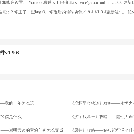
置。 Youuooc联系人:电子邮箱:service@uooc.online UOOC更新日志:
能；2.修正了一些bugs3。修改后的隐私协议v1.9.4 V1.9.4更新注:1。
v1.9.6
——我的一年怎么玩
《崩坏星穹铁道》攻略——永恒之
东的信是什么
《汉字找茬王》攻略——魔性人声
略——岩明旁边的宝箱任务怎么完成
《原神》攻略——秘典纪行活动什