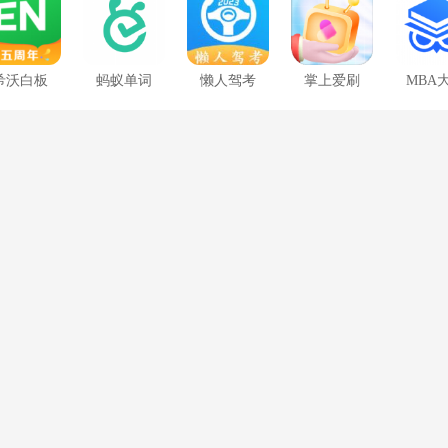
大全
希沃白板
蚂蚁单词
懒人驾考
掌上爱刷
MBA