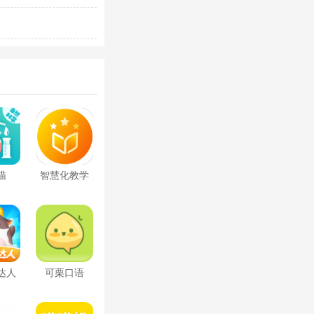
喵
智慧化教学
平台
达人
可栗口语