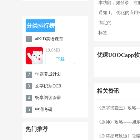
app官方安卓
本功能，如登录、注册和帐户设
版v1.0.5
通知:1。 优化的应用性
固定的
分类排行榜
标签:
aiKID英语课堂
1
19.6MB
优课UOOCapp软件
下载
学霸养成计划
2
文字识别OCR
3
相关资讯
畅享阅读管家
4
《汉字找茬王》攻略
中润考研
5
《原神》攻略——旭
热门推荐
《崩坏星穹铁道》攻