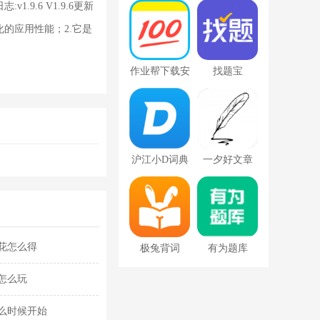
下载app
载免费2022最
v1.9.6 V1.9.6更新
新版
 优化的应用性能；2.它是
作业帮下载安
找题宝
装免费版
沪江小D词典
一夕好文章
app去广告版
花怎么得
极兔背词
有为题库
怎么玩
么时候开始