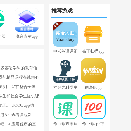
推荐游戏
览器
魔音素材app
免费版
中考英语词汇
布丁扫描app
解众多基础学科的教育信
C联盟与精品课程在线精心
的原则，旨在整合全国
神经内科学主
易隆创app
学生和社会学生提供课
治医师
UOOC app功
过App查看课程新
作业帮直播课
作业帮app下
程；4.应用程序的基