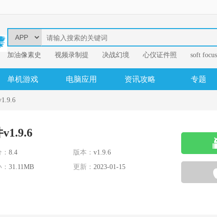
加油像素史
视频录制提
决战幻境
心仪证件照
soft focus
幂果音频格
单机游戏
电脑应用
资讯攻略
专题
.9.6
1.9.6
分：
8.4
版本：
v1.9.6
小：
31.11MB
更新：
2023-01-15