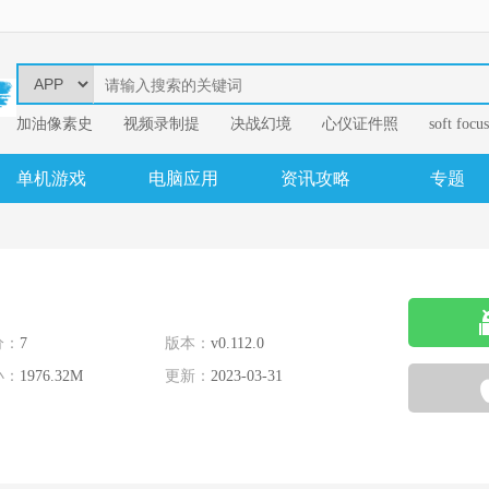
加油像素史
视频录制提
决战幻境
心仪证件照
soft focus
幂果音频格
单机游戏
电脑应用
资讯攻略
专题
分：
7
版本：
v0.112.0
小：
1976.32M
更新：
2023-03-31