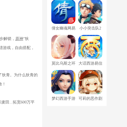
海
倩女幽魂网易
小小突击队2
版
逐步解锁，
原神
“狄
猎游戏，自由搭配，
莫比乌斯之环
大话西游易信
手机版
版
了狄青。为什么狄青的
放！
梦幻西游手游
可莉的恶作剧
...拓宽600万平
互通版本