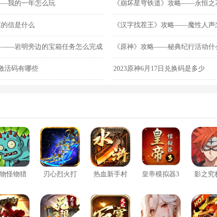
——我的一年怎么玩
《崩坏星穹铁道》攻略——永恒之
东的信是什么
《汉字找茬王》攻略——魔性人声
略——岩明旁边的宝箱任务怎么完成
《原神》攻略——秘典纪行活动什
日激活码有哪些
2023原神6月17日兑换码是多少
物怪物猎
刃心烈火打
热血新手村
皇帝模拟器3
影之究
人
金
将星水浒爆
暴
充