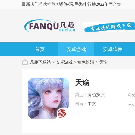
最新热门
游戏推荐
,精彩好玩
,手游排行榜2022年度合集
首页
安卓游戏
安卓软件
凡趣下载站
>
安卓游戏
>
角色扮演
> 天谕
天谕
类型：
角色扮演
评
语言：
中文
大