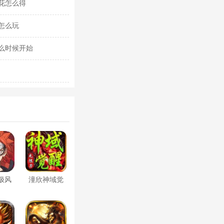
花怎么得
怎么玩
么时候开始
极风
潼欣神域觉
醒