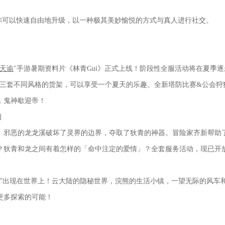
让你可以快速自由地升级，以一种极其美妙愉悦的方式与真人进行社交。
天谕
"手游暑期资料片《林青Gui》正式上线！阶段性全服活动将在夏季
；三套不同风格的货架，可以享受一个夏天的乐趣。全新塔防比赛&公会狩
，鬼神歇迎帝！
]
。邪恶的龙龙溪破坏了灵界的边界，夺取了狄青的神器。冒险家齐新帮助
？狄青和龙之间有着怎样的「命中注定的爱情」？全套服务活动，现已开
”出现在世界上！云大陆的隐秘世界，浣熊的生活小镇，一望无际的风车和麦田
更多探索的可能！