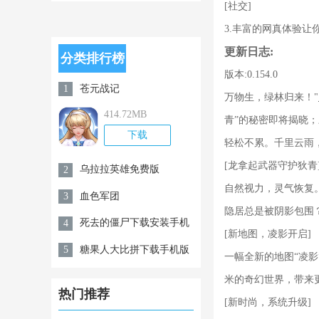
0.94
与骑士唤醒冠
[社交]
军之剑的奇幻
3.丰富的网真体验
更新日志:
冒险最新版
分类排行榜
版本:0.154.0
苍元战记
1
万物生，绿林归来！"
414.72MB
青”的秘密即将揭晓
下载
轻松不累。千里云雨
[龙拿起武器守护狄青
乌拉拉英雄免费版
2
自然视力，灵气恢复
血色军团
3
隐居总是被阴影包围
死去的僵尸下载安装手机
4
[新地图，凌影开启]
版
糖果人大比拼下载手机版
5
一幅全新的地图“凌影
米的奇幻世界，带来
热门推荐
[新时尚，系统升级]