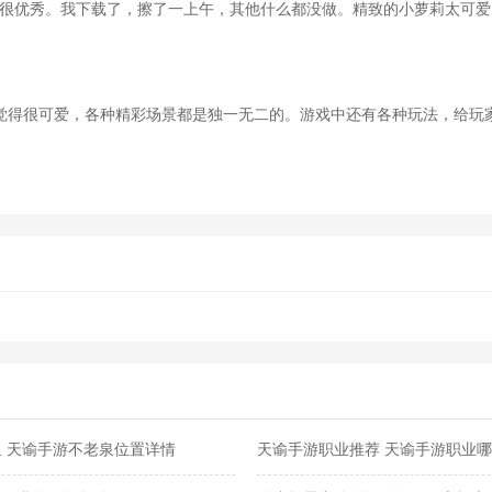
统很优秀。我下载了，擦了一上午，其他什么都没做。精致的小萝莉太可
觉得很可爱，各种精彩场景都是独一无二的。游戏中还有各种玩法，给玩
 天谕手游不老泉位置详情
天谕手游职业推荐 天谕手游职业