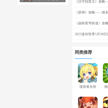
《汉字找茬王》攻略
双十一就卖出去了！JD.COM销
售额排名第一。
《原神》攻略——旭
《崩坏星穹铁道》攻
2023迷你世界5月30
同类推荐
漫游者永恒
植
世界