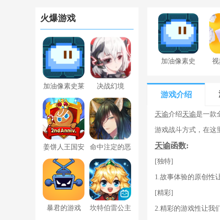
火爆游戏
加油像素史
视
莱姆下载最
加油像素史莱
决战幻境
新版
游戏介绍
姆下载最新版
天谕
介绍
天谕
是一款
游戏战斗方式，在这
天谕
函数:
姜饼人王国安
命中注定的恶
[独特]
卓版
魔恋人手游
1.故事体验的原创
[精彩]
暴君的游戏
坎特伯雷公主
2.精彩的游戏性让