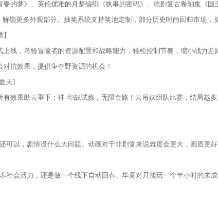
青春的梦》、英伦优雅的月梦编织《执事的密码》、歌剧复古卷轴集《国
型，解锁更多外观部分。抽奖系统支持奖池定制，部分历史时尚回归市场，
猎】
式上线，考验冒险者的资源配置和战略能力，轻松控制节奏，缩小战力差
会对抗效果，提供争夺野资源的机会！
夏天]
所有效果助云垂下；神-印战试炼，无限套路！云吊妖组队比赛，结局越多
验还可以，剧情没什么大问题。动画对于非剧党来说难度会更大，画质更好
是养社会活力，还是做一个线下自动回春。毕竟对只能玩一个半小时的未