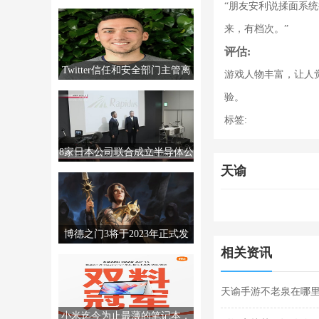
“朋友安利说揉面系
MTTS80，售价2999元。
来，有档次。”
评估:
Twitter信任和安全部门主管离
游戏人物丰富，让人
职，销售经理撤回辞呈
验。
标签:
8家日本公司联合成立半导体公
天谕
司Rapidus，制造高级芯片。
博德之门3将于2023年正式发
相关资讯
售。更多信息将于12月发布。
天谕手游不老泉在哪里
小米迄今为止最薄的笔记本，