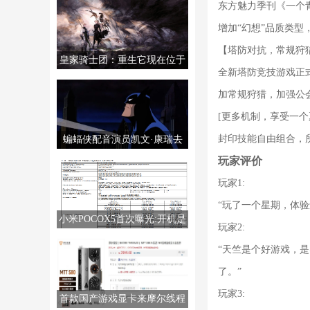
东方魅力季刊《一个
增加“幻想”品质类
【塔防对抗，常规狩
皇家骑士团：重生它现在位于
全新塔防竞技游戏正
PS5/PS4/PC/NS上。
加常规狩猎，加强公
[更多机制，享受一个
封印技能自由组合，
蝙蝠侠配音演员凯文·康瑞去
世，享年66岁。
玩家评价
玩家1:
“玩了一个星期，体
小米POCOX5首次曝光:开机是
玩家2:
MIUI14
“天竺是个好游戏，
了。”
玩家3:
首款国产游戏显卡来摩尔线程