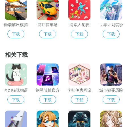
砸墙解压模拟
商店停车场
绳索人竞赛
世界计划缤纷
舞台日服
下载
下载
下载
下载
相关下载
奇幻猫咪物语
钢琴节拍官方
卡哇伊房间设
城市犯罪历险
版
计
记最新版
下载
下载
下载
下载